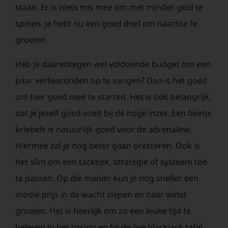
staan. Er is niets mis mee om met minder geld te
spelen. Je hebt nu een goed doel om naartoe te
groeien.
Heb je daarentegen wel voldoende budget om een
paar verliesronden op te vangen? Dan is het goed
om hier goed mee te starten. Het is ook belangrijk,
dat je jezelf goed voelt bij de hoge inzet. Een beetje
kriebels is natuurlijk goed voor de adrenaline.
Hiermee zal je nog beter gaan presteren. Ook is
het slim om een tacktiek, strategie of systeem toe
te passen. Op die manier kun je nog sneller een
mooie prijs in de wacht slepen en naar winst
groeien. Het is heerlijk om zo een leuke tijd te
beleven in het casino en bij de live blackjack tafel.