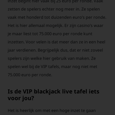
inzet begint hier vaak bij 25 euro per ronde. Vaak
zetten de spelers echter nog meer in. Ze spelen
vaak met honderd tot duizenden euro’s per ronde.
Het is hier allemaal mogelijk. Er zijn casino’s waar
je maar liest tot 75.000 euro per ronde kunt
inzetten. Voor velen is dat meer dan ze in een heel
jaar verdienen. Begrijpelijk dus, dat er niet zoveel
spelers zijn welke hier gebruik van maken. Ze
spelen wel bij de VIP tafels, maar nog niet met
75.000 euro per ronde.
Is de VIP blackjack live tafel iets
voor jou?
Het is heerlijk om met een hoge inzet te gaan