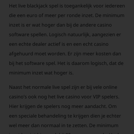
Het live blackjack spel is toegankelijk voor iedereen
die een euro of meer per ronde inzet. De minimum
inzet is er wat hoger dan bij de andere casino
software spellen. Logisch natuurlijk, aangezien er
een echte dealer actief is en een echt casino
afgehuurd moet worden. Er zijn meer kosten dan
bij het software spel. Het is daarom logisch, dat de
minimum inzet wat hoger is.
Naast het normale live spel zijn er bij vele online
casino’s ook nog het live casino voor VIP spelers.
Hier krijgen de spelers nog meer aandacht. Om
een speciale behandeling te krijgen dien je echter
wel meer dan normaal in te zetten. De minimum